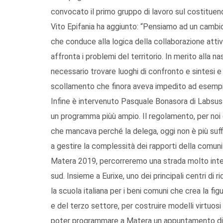
convocato il primo gruppo di lavoro sul costituend
Vito Epifania ha aggiunto: “Pensiamo ad un cambio
che conduce alla logica della collaborazione atti
affronta i problemi del territorio. In merito alla 
necessario trovare luoghi di confronto e sintesi e 
scollamento che finora aveva impedito ad esem
Infine è intervenuto Pasquale Bonasora di Labsus P
un programma piùù ampio. Il regolamento, per noi 
che mancava perché la delega, oggi non è più suff
a gestire la complessità dei rapporti della comuni
Matera 2019, percorreremo una strada molto inter
sud. Insieme a Eurixe, uno dei principali centri di 
la scuola italiana per i beni comuni che crea la figu
e del terzo settore, per costruire modelli virtuos
poter programmare a Matera un appuntamento di 