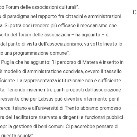
o Forum delle associazioni culturali”.
C
 di paradigma nel rapporto fra cittadini e amministrazioni
va. Si potrà così rendere più efficace il meccanismo che
nascita del forum delle associazioni – ha agigunto – è
dal punto di vista dell’associazionismo, va sottolineato lo
pio una programmazione comune”.
uglia che ha aggiunto: “Il percorso di Matera è inserito in
è modello di amministrazione condivisa, ovvero il tassello
iciente. La rappresentanza istituzionale non è sufficiente
tà. Tenendo insieme i tre punti proposti dall’associazione
essante che per Labsus può diventire riferimento per il
ricerca italiano e all’università di Trento abbiamo promosso
ra del facilitatore riservata a dirigenti e funzionari pubblici
i epr la gestione di beni comuni. Ci piacerebbe pensare di
questa scuola”.