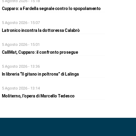
5 Agosto 2026 - 15:18
Cupparo: a Fardella segnale contro lo spopolamento
5 Agosto 2026 - 15:07
Latronico incontra la dottoressa Calabrò
5 Agosto 2026 - 15:01
CallMat, Cupparo: il confronto prosegue
5 Agosto 2026 - 13:36
In libreria “Il gitano in poltrona” di Lalinga
5 Agosto 2026 - 13:14
Moliterno, l’opera di Marcello Tedesco