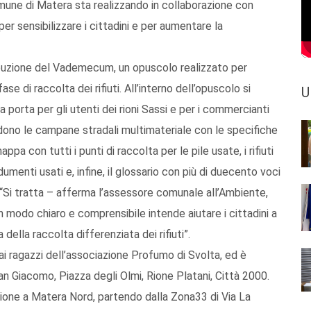
une di Matera sta realizzando in collaborazione con
 per sensibilizzare i cittadini e per aumentare la
stribuzione del Vademecum, un opuscolo realizzato per
ase di raccolta dei rifiuti. All’interno dell’opuscolo si
U
a porta per gli utenti dei rioni Sassi e per i commercianti
idono le campane stradali multimateriale con le specifiche
appa con tutti i punti di raccolta per le pile usate, i rifiuti
dumenti usati e, infine, il glossario con più di duecento voci
. “Si tratta – afferma l’assessore comunale all’Ambiente,
n modo chiaro e comprensibile intende aiutare i cittadini a
ella raccolta differenziata dei rifiuti”.
i ragazzi dell’associazione Profumo di Svolta, ed è
, San Giacomo, Piazza degli Olmi, Rione Platani, Città 2000.
zione a Matera Nord, partendo dalla Zona33 di Via La