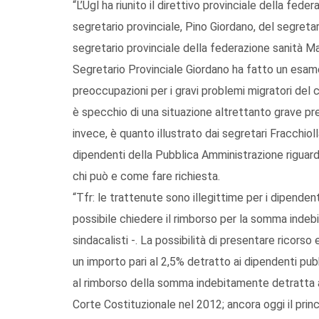
“L’Ugl ha riunito il direttivo provinciale della fe
segretario provinciale, Pino Giordano, del segretar
segretario provinciale della federazione sanità Mat
Segretario Provinciale Giordano ha fatto un esame 
preoccupazioni per i gravi problemi migratori del
è specchio di una situazione altrettanto grave pre
invece, è quanto illustrato dai segretari Fracchiol
dipendenti della Pubblica Amministrazione riguarda
chi può e come fare richiesta.
“Tfr: le trattenute sono illegittime per i dipenden
possibile chiedere il rimborso per la somma indeb
sindacalisti -. La possibilità di presentare ricorso
un importo pari al 2,5% detratto ai dipendenti pubb
al rimborso della somma indebitamente detratta al
Corte Costituzionale nel 2012; ancora oggi il princ