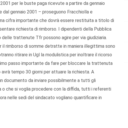
 2001 per le buste paga ricevute a partire da gennaio
ire dal gennaio 2001 – proseguono Fracchiolla e
una cifra importante che dovrà essere restituita a titolo di
sentare richiesta di rimborso. I dipendenti della Pubblica
delle trattenute Tfr possono agire per via giudiziaria.
 per il rimborso di somme detratte in maniera illegittima sono
anno ritirare in Ugl la modulistica per inoltrare il ricorso
 primo passo importante da fare per bloccare la trattenuta
o avrà tempo 30 giorni per attuare la richiesta. A
un documento da inviare possibilmente a tutti gli
ia o che si voglia procedere con la diffida, tutti i referenti
ora nelle sedi del sindacato vogliano quantificare in