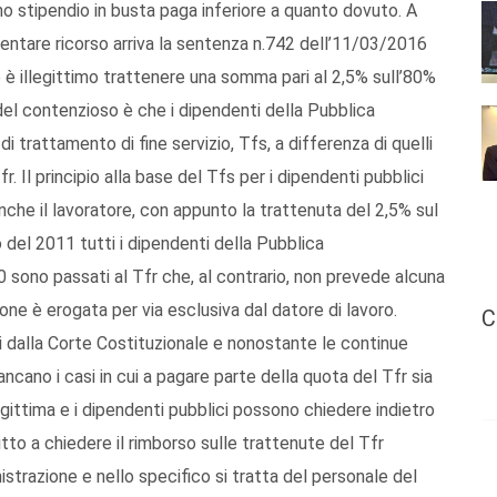
o stipendio in busta paga inferiore a quanto dovuto. A
sentare ricorso arriva la sentenza n.742 dell’11/03/2016
e è illegittimo trattenere una somma pari al 2,5% sull’80%
e del contenzioso è che i dipendenti della Pubblica
i trattamento di fine servizio, Tfs, a differenza di quelli
r. Il principio alla base del Tfs per i dipendenti pubblici
anche il lavoratore, con appunto la trattenuta del 2,5% sul
o del 2011 tutti i dipendenti della Pubblica
sono passati al Tfr che, al contrario, non prevede alcuna
one è erogata per via esclusiva dal datore di lavoro.
C
nni dalla Corte Costituzionale e nonostante le continue
ncano i casi in cui a pagare parte della quota del Tfr sia
legittima e i dipendenti pubblici possono chiedere indietro
tto a chiedere il rimborso sulle trattenute del Tfr
istrazione e nello specifico si tratta del personale del