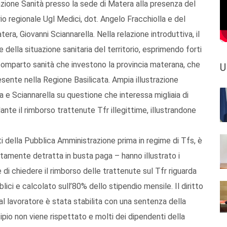
derazione Sanità presso la sede di Matera alla presenza del
io regionale Ugl Medici, dot. Angelo Fracchiolla e del
era, Giovanni Sciannarella. Nella relazione introduttiva, il
della situazione sanitaria del territorio, esprimendo forti
 comparto sanità che investono la provincia materana, che
U
sente nella Regione Basilicata. Ampia illustrazione
la e Sciannarella su questione che interessa migliaia di
nte il rimborso trattenute Tfr illegittime, illustrandone
ti della Pubblica Amministrazione prima in regime di Tfs, è
itamente detratta in busta paga – hanno illustrato i
 e di chiedere il rimborso delle trattenute sul Tfr riguarda
lici e calcolato sull’80% dello stipendio mensile. Il diritto
 lavoratore è stata stabilita con una sentenza della
ipio non viene rispettato e molti dei dipendenti della