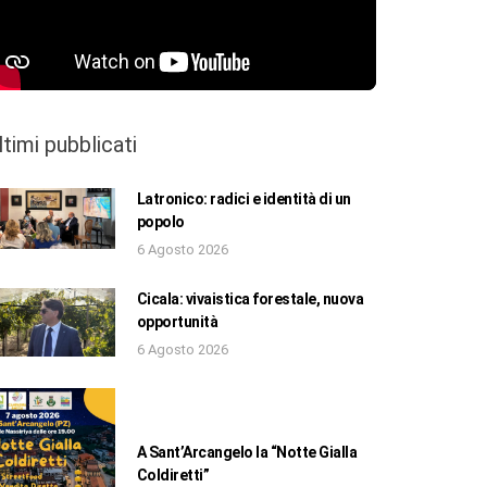
ltimi pubblicati
Latronico: radici e identità di un
popolo
6 Agosto 2026
Cicala: vivaistica forestale, nuova
opportunità
6 Agosto 2026
A Sant’Arcangelo la “Notte Gialla
Coldiretti”