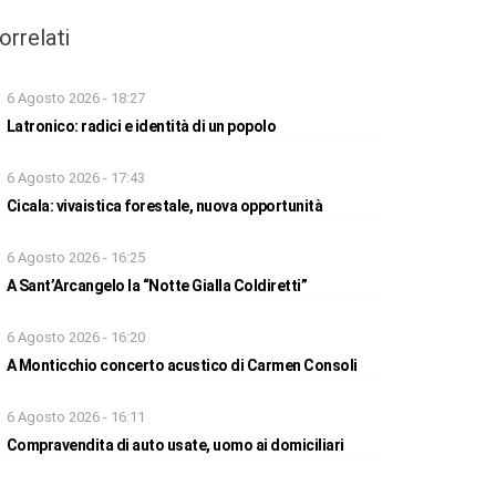
orrelati
6 Agosto 2026 - 18:27
Latronico: radici e identità di un popolo
6 Agosto 2026 - 17:43
Cicala: vivaistica forestale, nuova opportunità
6 Agosto 2026 - 16:25
A Sant’Arcangelo la “Notte Gialla Coldiretti”
6 Agosto 2026 - 16:20
A Monticchio concerto acustico di Carmen Consoli
6 Agosto 2026 - 16:11
Compravendita di auto usate, uomo ai domiciliari