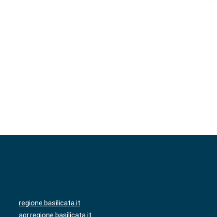
regione.basilicata.it
agr.regione.basilicata.it