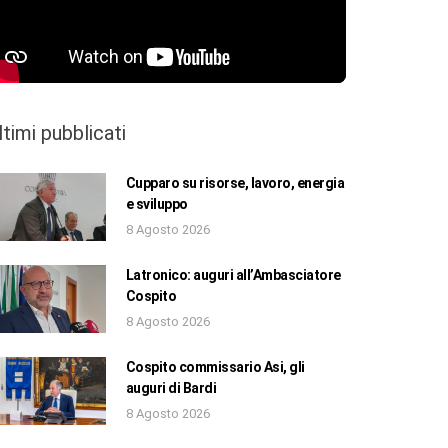
ltimi pubblicati
Cupparo su risorse, lavoro, energia
e sviluppo
8 Agosto 2026
Latronico: auguri all’Ambasciatore
Cospito
8 Agosto 2026
Cospito commissario Asi, gli
auguri di Bardi
8 Agosto 2026