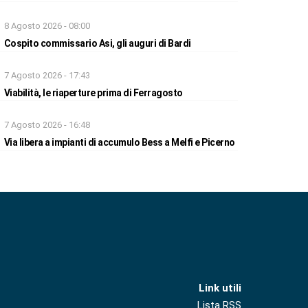
8 Agosto 2026 - 08:00
Cospito commissario Asi, gli auguri di Bardi
7 Agosto 2026 - 17:43
Viabilità, le riaperture prima di Ferragosto
7 Agosto 2026 - 16:48
Via libera a impianti di accumulo Bess a Melfi e Picerno
Link utili
Lista RSS