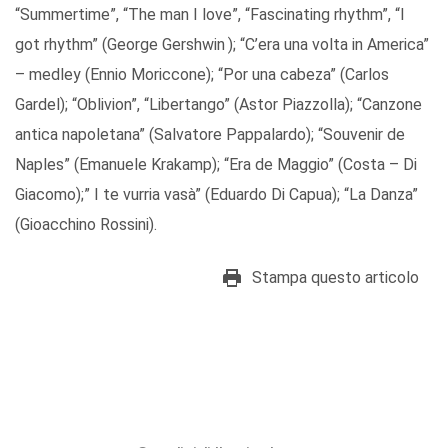
“Summertime”, “The man I love”, “Fascinating rhythm”, “I
got rhythm” (George Gershwin ); “C’era una volta in America”
– medley (Ennio Moriccone); “Por una cabeza” (Carlos
Gardel); “Oblivion”, “Libertango” (Astor Piazzolla); “Canzone
antica napoletana” (Salvatore Pappalardo); “Souvenir de
Naples” (Emanuele Krakamp); “Era de Maggio” (Costa – Di
Giacomo);” I te vurria vasà” (Eduardo Di Capua); “La Danza”
(Gioacchino Rossini).
Stampa questo articolo