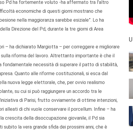
so Pd ha fortemente voluto -ha affermato tra l'altro
difficoltà economiche di questi giorni mostrano che
 coesione nella maggioranza sarebbe esiziale”. Lo ha
ella Direzione del Pd, durante la tre giorni di Area
U
uori – ha dichiarato Margiotta – per correggere e migliorare
ulla riforma del lavoro. Altrettanto importante è che il
la fondamentale necessità di superare il patto di stabilità,
presa. Quanto alle riforme costituzionali, si esca dal
ella nuova legge elettorale, che, per ovvio realismo
olante, su cui si può raggiungere un accordo tra le
l'iniziativa di Parisi, frutto ovviamente di ottime intenzioni,
ri alleati di chi vuole conservare il porcellum. Infine – ha
a crescita della disoccupazione giovanile, il Pd sia
sti subito la vera grande sfida dei prossimi anni, che è