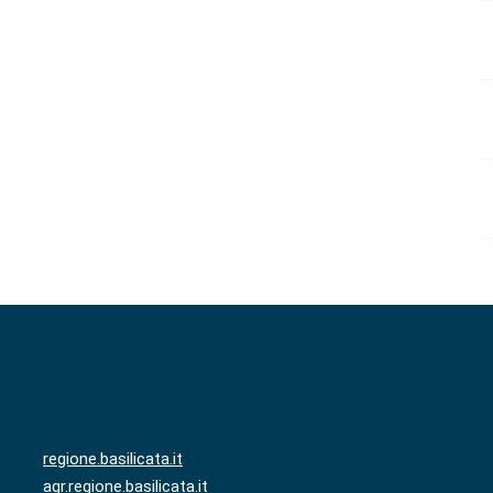
regione.basilicata.it
agr.regione.basilicata.it