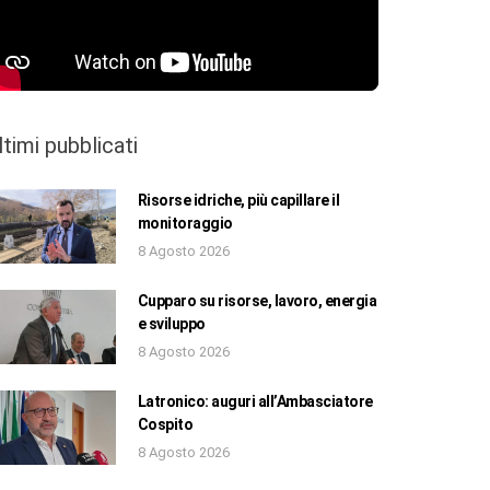
ltimi pubblicati
Risorse idriche, più capillare il
monitoraggio
8 Agosto 2026
Cupparo su risorse, lavoro, energia
e sviluppo
8 Agosto 2026
Latronico: auguri all’Ambasciatore
Cospito
8 Agosto 2026