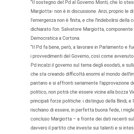
“Il sostegno del Pd al Governo Monti, che lo stes
Margiotta- non è in discussione. Anzi, proprio le 
l'emergenza non è finita, e che l'indebolirsi della
dichiarato l’on. Salvatore Margiotta, componente d
Democratica a Cortona.
“Il Pd fa bene, però, a lavorare in Parlamento e f
i provvedimenti del Governo, così come avvenuto s
Pd incalzi il governo sul tema degli esodati, e sul
che sta creando difficoltà enormi al mondo dell'im
pantano e si affronti seriamente l'approvazione d
politico, non potrà che essere vicina alla bozza Vi
principali forze politiche: i distinguo della Bindi, e 
rischiano di essere, in perfetta buona fede, i miglio
concluso Margiotta – a fronte dei dati recenti sull
davvero il partito che investe sui talenti e si inte