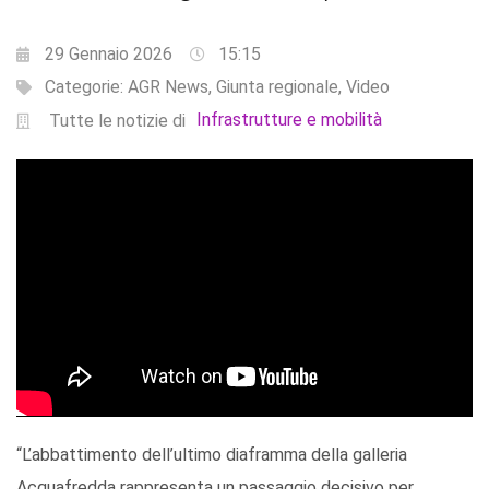
29 Gennaio 2026
15:15
Categorie:
AGR News
,
Giunta regionale
,
Video
Infrastrutture e mobilità
Tutte le notizie di
“L’abbattimento dell’ultimo diaframma della galleria
Acquafredda rappresenta un passaggio decisivo per