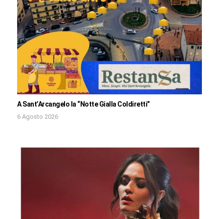
A Sant’Arcangelo la “Notte Gialla Coldiretti”
6 Agosto 2026