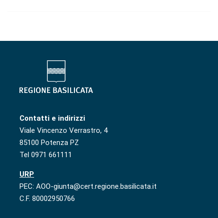
Contatti e indirizzi
Viale Vincenzo Verrastro, 4
85100 Potenza PZ
Tel 0971 661111
URP
PEC: AOO-giunta@cert.regione.basilicata.it
C.F. 80002950766