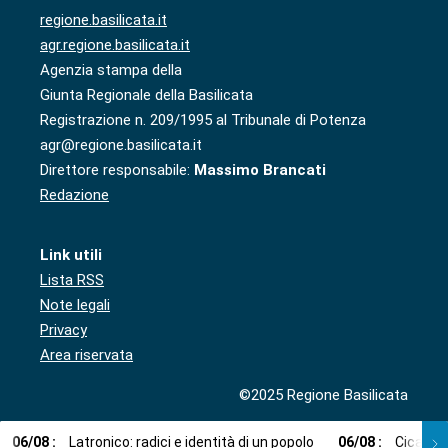
regione.basilicata.it
agr.regione.basilicata.it
Agenzia stampa della
Giunta Regionale della Basilicata
Registrazione n. 209/1995 al Tribunale di Potenza
agr@regione.basilicata.it
Direttore responsabile:
Massimo Brancati
Redazione
Link utili
Lista RSS
Note legali
Privacy
Area riservata
©2025 Regione Basilicata
06
/
08
:
Latronico: radici e identità di un popolo
06
/
08
:
Cicala: 