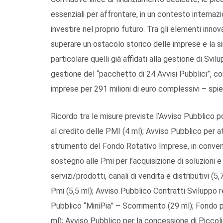
essenziali per affrontare, in un contesto interna
investire nel proprio futuro. Tra gli elementi innov
superare un ostacolo storico delle imprese e la sine
particolare quelli già affidati alla gestione di Svi
gestione del “pacchetto di 24 Avvisi Pubblici”, con
imprese per 291 milioni di euro complessivi – spie
Ricordo tra le misure previste l’Avviso Pubblico p
al credito delle PMI (4 ml); Avviso Pubblico per a
strumento del Fondo Rotativo Imprese, in convenzi
sostegno alle Pmi per l’acquisizione di soluzioni e se
servizi/prodotti, canali di vendita e distributivi (5
Pmi (5,5 ml); Avviso Pubblico Contratti Sviluppo r
Pubblico “MiniPia” – Scorrimento (29 ml); Fondo p
ml); Avviso Pubblico per la concessione di Piccoli