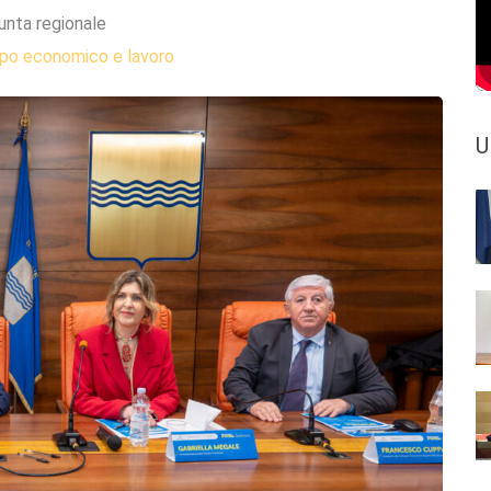
unta regionale
ppo economico e lavoro
U