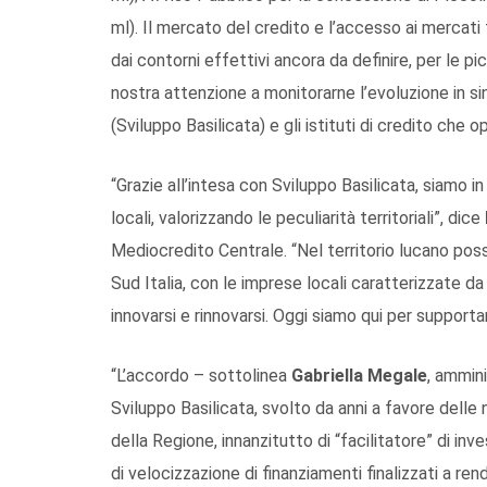
ml). Il mercato del credito e l’accesso ai mercati
dai contorni effettivi ancora da definire, per le 
nostra attenzione a monitorarne l’evoluzione in sin
(Sviluppo Basilicata) e gli istituti di credito che o
“
Grazie all’intesa con Sviluppo Basilicata, siamo i
locali,
valorizzando
le peculiarità territoriali
”, dice
Mediocredito Centrale
.
“
Nel territorio lucano po
Sud
Italia
, con le imprese locali caratterizzate da
innovarsi e rinnovarsi
. Oggi siamo qui per supporta
“L’accordo – sottolinea
Gabriella Megale
, ammini
Sviluppo Basilicata, svolto da anni a favore delle 
della Regione, innanzitutto di “facilitatore” di i
di velocizzazione di finanziamenti finalizzati a ren