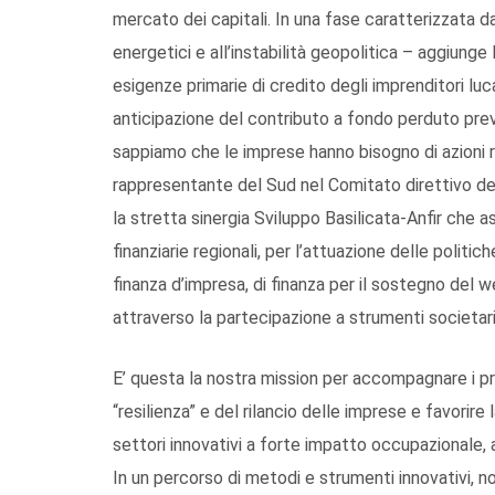
mercato dei capitali. In una fase caratterizzata d
energetici e all’instabilità geopolitica – aggiun
esigenze primarie di credito degli imprenditori lu
anticipazione del contributo a fondo perduto pre
sappiamo che le imprese hanno bisogno di azioni r
rappresentante del Sud nel Comitato direttivo dell
la stretta sinergia Sviluppo Basilicata-Anfir che as
finanziarie regionali, per l’attuazione delle politich
finanza d’impresa, di finanza per il sostegno del w
attraverso la partecipazione a strumenti societari
E’ questa la nostra mission per accompagnare i p
“resilienza” e del rilancio delle imprese e favorire 
settori innovativi a forte impatto occupazionale,
In un percorso di metodi e strumenti innovativi, non s