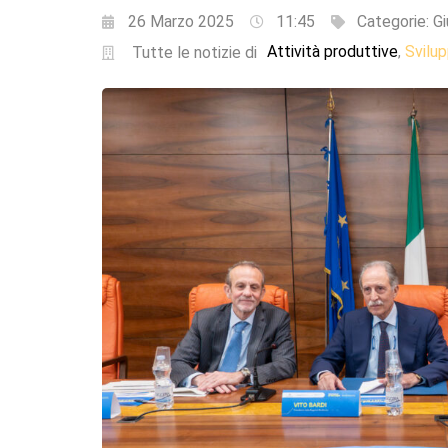
26 Marzo 2025
11:45
Categorie:
Gi
Attività produttive
Svilu
,
Tutte le notizie di