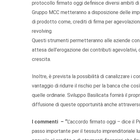
protocollo firmato oggi
definisce
diversi ambiti d
Gruppo MCC
metteranno a
disposizione delle im
di prodotto come, crediti di firma per agevolazioni
revolving
.
Questi strumenti
permett
eranno
alle
aziende
con
attesa dell’erogazione dei contributi
agevolativi, 
crescita.
Inoltre,
è prevista la possibilità di
canalizza
re
i co
vantaggio di ridurre
il rischio
per la banca
che così
quelle ordinarie.
Sviluppo Basilicata
fornirà il pro
diffusione di queste opportunità
anche attraverso 
I commenti – “
L’accordo firmato oggi – dice il 
passo importante per il tessuto imprenditoriale l