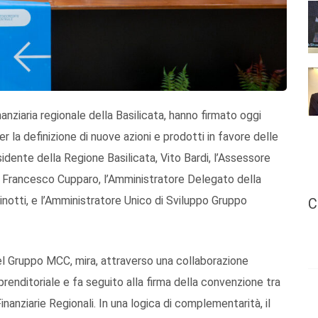
inanziaria regionale della
Basilicata
, hanno firmato oggi
per
la
definizione
di nuov
e azioni
e prodotti in favore delle
idente della Regione
Basilicata
,
Vito Bardi
, l’Assessore
,
Francesco
Cupparo
, l’Amministratore Delegato della
notti
, e
l’Amministratore Unico
di
Sviluppo
Gruppo
C
del Gruppo MCC,
mira
, attraverso una collaborazione
renditoriale e
fa seguito all
a firma
della
convenzione
tra
Finanziarie Regionali
.
In
una logica di complementarità,
il