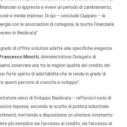
 finanziari si appresta a vivere un periodo di cambiamento,
piccole e medie imprese. Di qui – conclude Cupparo – la
ergia con le associazioni di categoria, la nostra Finanziaria
perano in Basilicata”.
n grado di offrire soluzioni adatte alle specifiche esigenze
Francesco Minotti
, Amministratore Delegato di
ssiamo osservare una
tra le
miglior
i
qualità del credito del
 un forte spirito
di adattabilità che le rende in grado di
re questi percorsi di crescita e sviluppo
”.
stratore unico di Sviluppo Basilicata – rafforza il ruolo di
nostre imprese, secondo le scelte di politica industriale
nvestimenti, mettendo a disposizione un ulteriore strumento
dere più semplice sia l’accesso al credito, sia l’accesso al