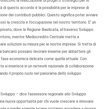
voriscono la realizzazione di progetti strategici per lo
à di questo accordo è la possibilità per le imprese di
ione dei contributi pubblici. Questo significa poter avviare
osì la crescita e l’occupazione nel nostro territorio. E’ un
privato, dove la Regione Basilicata, attraverso Sviluppo
erritorio, mentre Mediocredito Centrale mette a
are soluzioni su misura per le nostre imprese. Si tratta di
a bancario possano lavorare insieme per abbattere gli
na fase economica delicata come quella attuale. Con
ata si inserisce in un network nazionale di collaborazione
orzando il proprio ruolo nel panorama dello sviluppo
 Sviluppo – dice l’assessore regionale allo Sviluppo
na nuova opportunità per chi vuole crescere e innovare.
ccole e medie aziende lucane potranno accedere a risorse