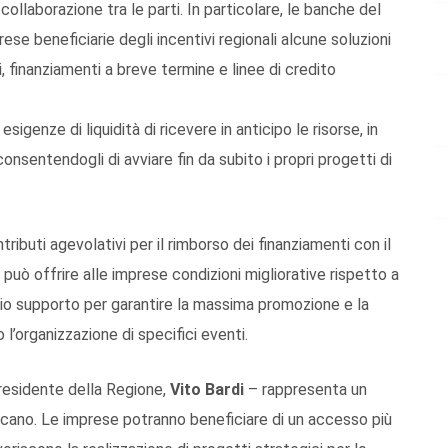
i collaborazione
tra le parti.
In particolare, l
e
banche del
prese
beneficiarie
de
gli incentivi regionali
alcune s
oluzioni
, finanziamenti a breve termine e linee di credito
esigenze di liquidità di ricevere in anticipo
le risorse,
in
consentendogli di avviare fin da subito i propri progetti di
ntributi
agevolativi
per il rimborso dei finanziamenti
con
il
 può offrire
all
e
impres
e condizioni
migliorative rispetto a
prio supporto per garantire la massima promozione e la
l’organizzazione di specifici eventi.
Presidente della Regione,
Vito Bardi
– rappresenta un
ucano. Le imprese potranno beneficiare di un accesso più