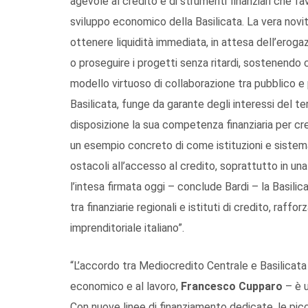
agevole al credito e di strumenti finanziari che fa
sviluppo economico della Basilicata. La vera novit
ottenere liquidità immediata, in attesa dell’erogaz
o proseguire i progetti senza ritardi, sostenendo c
modello virtuoso di collaborazione tra pubblico e 
Basilicata, funge da garante degli interessi del t
disposizione la sua competenza finanziaria per cre
un esempio concreto di come istituzioni e sistem
ostacoli all’accesso al credito, soprattutto in u
l’intesa firmata oggi – conclude Bardi – la Basilic
tra finanziarie regionali e istituti di credito, raff
imprenditoriale italiano”.
“L’accordo tra Mediocredito Centrale e Basilicata
economico e al lavoro,
Francesco Cupparo
– è u
Con nuove linee di finanziamento dedicate, le pi