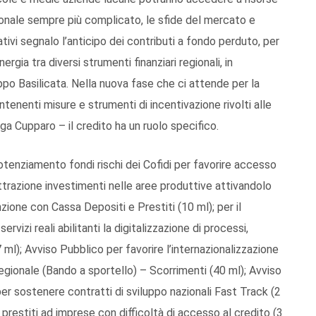
zionale sempre più complicato, le sfide del mercato e
ativi segnalo l’anticipo dei contributi a fondo perduto, per
rgia tra diversi strumenti finanziari regionali, in
luppo Basilicata. Nella nuova fase che ci attende per la
tenenti misure e strumenti di incentivazione rivolti alle
ga Cupparo – il credito ha un ruolo specifico.
otenziamento fondi rischi dei Cofidi per favorire accesso
ttrazione investimenti nelle aree produttive attivandolo
one con Cassa Depositi e Prestiti (10 ml); per il
rvizi reali abilitanti la digitalizzazione di processi,
,7 ml); Avviso Pubblico per favorire l’internazionalizzazione
egionale (Bando a sportello) – Scorrimenti (40 ml); Avviso
er sostenere contratti di sviluppo nazionali Fast Track (2
 prestiti ad imprese con difficoltà di accesso al credito (3