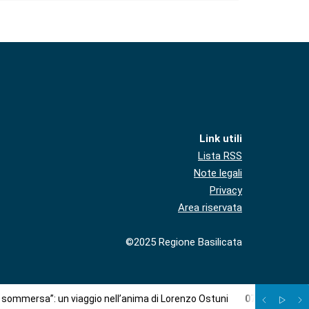
Link utili
Lista RSS
Note legali
Privacy
Area riservata
©2025 Regione Basilicata
à sommersa”: un viaggio nell’anima di Lorenzo Ostuni
07
/
08
:
Più c