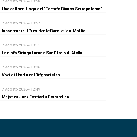
7 Agosto 2026 - 13:58
Una call per il logo del “Tartufo Bianco Serrapotamo”
7 Agosto 2026 - 13:57
Incontro tra il Presidente Bardi e l’on. Mattia
7 Agosto 2026 - 13:11
La ninfa Siringa torna a Sant’Ilario di Atella
7 Agosto 2026 - 13:06
Voci di libertà dall’Afghanistan
7 Agosto 2026 - 12:49
Majatica Jazz Festival a Ferrandina