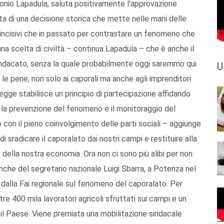
Antonio Lapadula, saluta positivamente l'approvazione
atta di una decisione storica che mette nelle mani delle
iù incisivi che in passato per contrastare un fenomeno che
una scelta di civiltà – continua Lapadula – che è anche il
sindacato, senza la quale probabilmente oggi saremmo qui
U
 le pene, non solo ai caporali ma anche agli imprenditori
legge stabilisce un principio di partecipazione affidando
per la prevenzione del fenomeno e il monitoraggio del
lo con il pieno coinvolgimento delle parti sociali – aggiunge
di sradicare il caporalato dai nostri campi e restituire alla
 della nostra economia. Ora non ci sono più alibi per non
 anche del segretario nazionale Luigi Sbarra, a Potenza nel
a dalla Fai regionale sul fenomeno del caporalato. Per
tre 400 mila lavoratori agricoli sfruttati sui campi e un
to il Paese. Viene premiata una mobilitazione sindacale