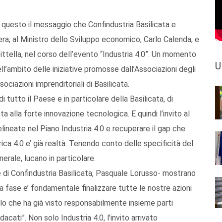
’ questo il messaggio che Confindustria Basilicata e
a, al Ministro dello Sviluppo economico, Carlo Calenda, e
ittella, nel corso dell’evento “Industria 4.0”. Un momento
U
ll’ambito delle iniziative promosse dall’Associazioni degli
sociazioni imprenditoriali di Basilicata.
 tutto il Paese e in particolare della Basilicata, di
 alla forte innovazione tecnologica. E quindi l’invito al
lineate nel Piano Industria 4.0 e recuperare il gap che
rica 4.0 e’ già realtà. Tenendo conto delle specificità del
nerale, lucano in particolare.
te di Confindustria Basilicata, Pasquale Lorusso- mostrano
sta fase e’ fondamentale finalizzare tutte le nostre azioni
llo che ha già visto responsabilmente insieme parti
acati”. Non solo Industria 4.0, l’invito arrivato