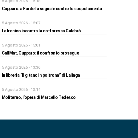
5 Agosto 2026 - 15:18
Cupparo: a Fardella segnale contro lo spopolamento
5 Agosto 2026 - 15:07
Latronico incontra la dottoressa Calabrò
5 Agosto 2026 - 15:01
CallMat, Cupparo: il confronto prosegue
5 Agosto 2026 - 13:36
In libreria “Il gitano in poltrona” di Lalinga
5 Agosto 2026 - 13:14
Moliterno, l’opera di Marcello Tedesco