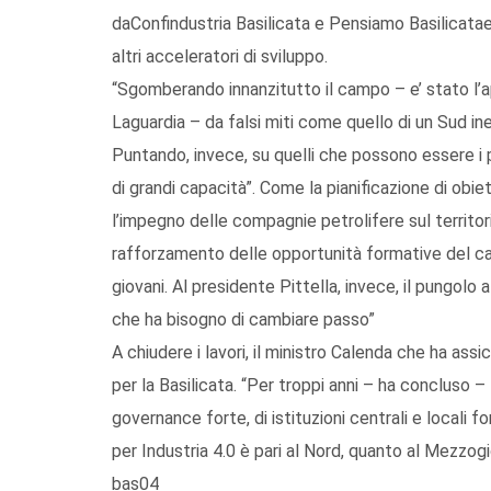
daConfindustria Basilicata e Pensiamo Basilicatae
altri acceleratori di sviluppo.
“Sgomberando innanzitutto il campo – e’ stato l’a
Laguardia – da falsi miti come quello di un Sud ine
Puntando, invece, su quelli che possono essere i p
di grandi capacità”. Come la pianificazione di obie
l’impegno delle compagnie petrolifere sul territori
rafforzamento delle opportunità formative del ca
giovani. Al presidente Pittella, invece, il pungolo 
che ha bisogno di cambiare passo”
A chiudere i lavori, il ministro Calenda che ha ass
per la Basilicata. “Per troppi anni – ha concluso –
governance forte, di istituzioni centrali e locali fo
per Industria 4.0 è pari al Nord, quanto al Mezzogi
bas04