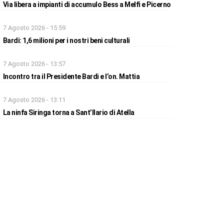
Via libera a impianti di accumulo Bess a Melfi e Picerno
7 Agosto 2026 - 15:59
Bardi: 1,6 milioni per i nostri beni culturali
7 Agosto 2026 - 13:57
Incontro tra il Presidente Bardi e l’on. Mattia
7 Agosto 2026 - 13:11
La ninfa Siringa torna a Sant’Ilario di Atella