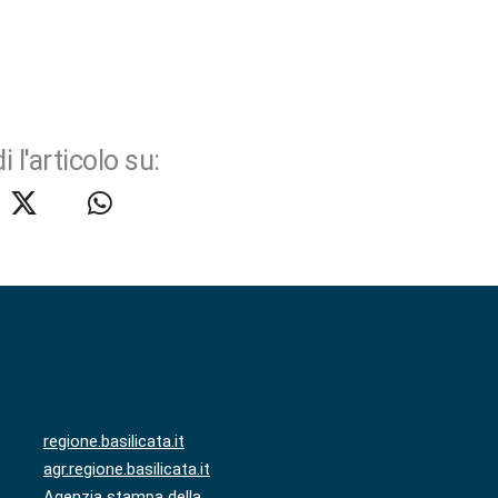
i l'articolo su:
regione.basilicata.it
agr.regione.basilicata.it
Agenzia stampa della