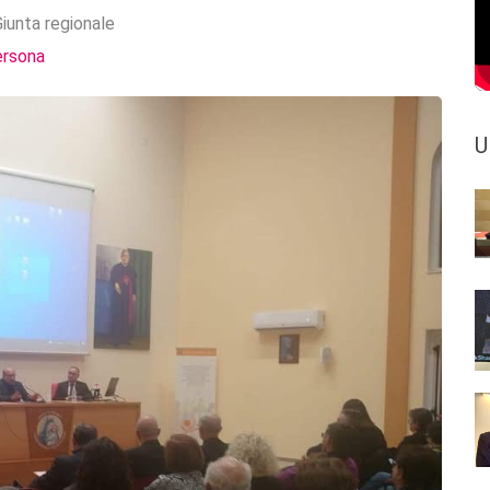
iunta regionale
ersona
U