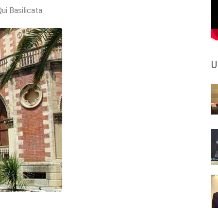
ui Basilicata
U