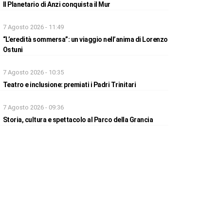
Il Planetario di Anzi conquista il Mur
7 Agosto 2026 - 11:49
“L’eredità sommersa”: un viaggio nell’anima di Lorenzo
Ostuni
7 Agosto 2026 - 10:35
Teatro e inclusione: premiati i Padri Trinitari
7 Agosto 2026 - 09:36
Storia, cultura e spettacolo al Parco della Grancia