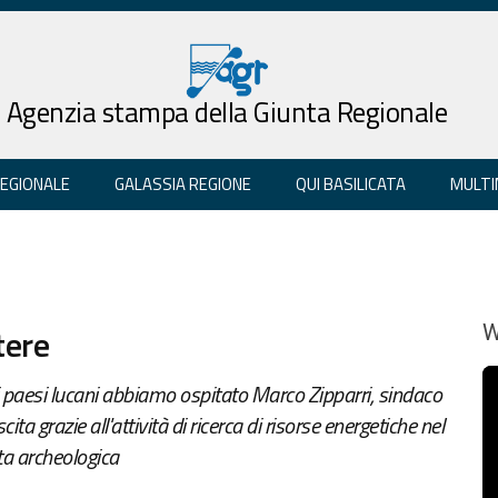
Agenzia stampa della Giunta Regionale
REGIONALE
GALASSIA REGIONE
QUI BASILICATA
MULTI
tere
W
i paesi lucani abbiamo ospitato Marco Zipparri, sindaco
ta grazie all'attività di ricerca di risorse energetiche nel
a archeologica