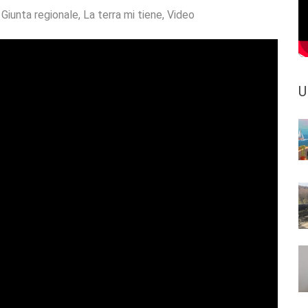
:
Giunta regionale
,
La terra mi tiene
,
Video
U