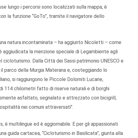
resse lungo i percorsi sono localizzati sulla mappa, è
on la funzione “GoTo”, tramite il navigatore dello
 una natura incontaminata – ha aggiunto Nicoletti – come
 è aggiudicata la menzione speciale di Legambiente agli
el cicloturismo. Dalla Città dei Sassi patrimonio UNESCO e
a il parco della Murgia Materana e, costeggiando lo
liano, si raggiungono le Piccole Dolomiti Lucane,
di 114 chilometri fatto di riserve naturali e di borghi
temente asfaltato, segnalato e attrezzato con bicigrill,
ospitalità nei comuni attraversati".
s, è multilingue ed è aggiornabile. E per gli appassionati
na guida cartacea, “Cicloturismo in Basilicata”, giunta alla