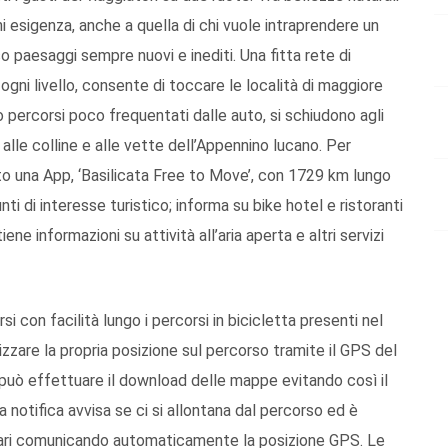
ni esigenza, anche a quella di chi vuole intraprendere un
 paesaggi sempre nuovi e inediti. Una fitta rete di
i ogni livello, consente di toccare le località di maggiore
 percorsi poco frequentati dalle auto, si schiudono agli
 alle colline e alle vette dell’Appennino lucano. Per
zato una App, ‘Basilicata Free to Move’, con 1729 km lungo
ti di interesse turistico; informa su bike hotel e ristoranti
ene informazioni su attività all’aria aperta e altri servizi
si con facilità lungo i percorsi in bicicletta presenti nel
izzare la propria posizione sul percorso tramite il GPS del
 può effettuare il download delle mappe evitando così il
a notifica avvisa se ci si allontana dal percorso ed è
nerari comunicando automaticamente la posizione GPS. Le