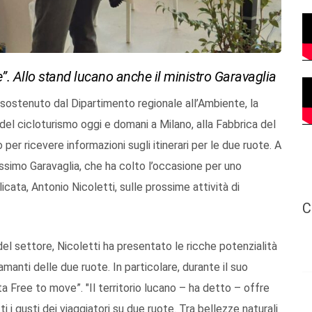
”. Allo stand lucano anche il ministro Garavaglia
sostenuto dal Dipartimento regionale all’Ambiente, la
 del cicloturismo oggi e domani a Milano, alla Fabbrica del
 per ricevere informazioni sugli itinerari per le due ruote. A
assimo Garavaglia, che ha colto l’occasione per uno
icata, Antonio Nicoletti, sulle prossime attività di
C
i del settore, Nicoletti ha presentato le ricche potenzialità
i amanti delle due ruote. In particolare, durante il suo
ta Free to move”. "Il territorio lucano – ha detto – offre
tti i gusti dei viaggiatori su due ruote. Tra bellezze naturali