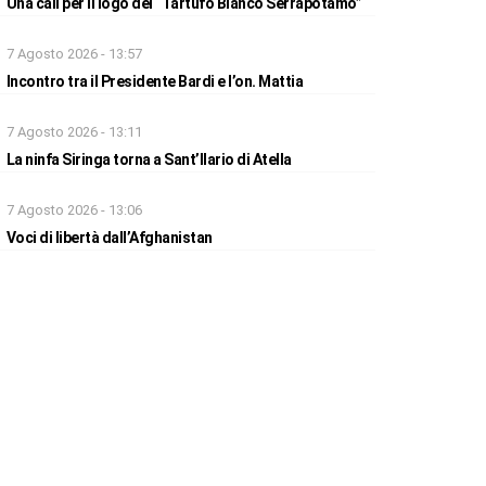
Una call per il logo del “Tartufo Bianco Serrapotamo”
7 Agosto 2026 - 13:57
Incontro tra il Presidente Bardi e l’on. Mattia
7 Agosto 2026 - 13:11
La ninfa Siringa torna a Sant’Ilario di Atella
7 Agosto 2026 - 13:06
Voci di libertà dall’Afghanistan