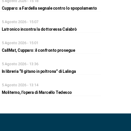
5 Agosto 2026 - 15:18
Cupparo: a Fardella segnale contro lo spopolamento
5 Agosto 2026 - 15:07
Latronico incontra la dottoressa Calabrò
5 Agosto 2026 - 15:01
CallMat, Cupparo: il confronto prosegue
5 Agosto 2026 - 13:36
In libreria “Il gitano in poltrona” di Lalinga
5 Agosto 2026 - 13:14
Moliterno, l’opera di Marcello Tedesco