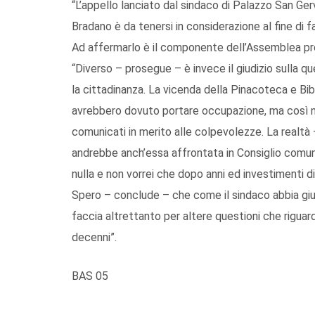
“L’appello lanciato dal sindaco di Palazzo San Gerva
Bradano è da tenersi in considerazione al fine di f
Ad affermarlo è il componente dell’Assemblea prov
“Diverso – prosegue – è invece il giudizio sulla q
la cittadinanza. La vicenda della Pinacoteca e Bi
avrebbero dovuto portare occupazione, ma così non
comunicati in merito alle colpevolezze. La realtà 
andrebbe anch’essa affrontata in Consiglio comuna
nulla e non vorrei che dopo anni ed investimenti di
Spero – conclude – che come il sindaco abbia gius
faccia altrettanto per altere questioni che rigua
decenni”.
BAS 05