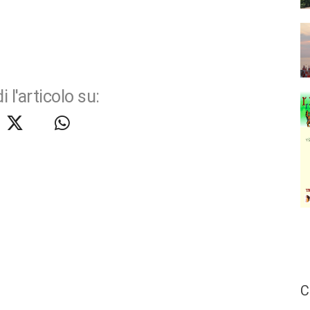
i l'articolo su:
C