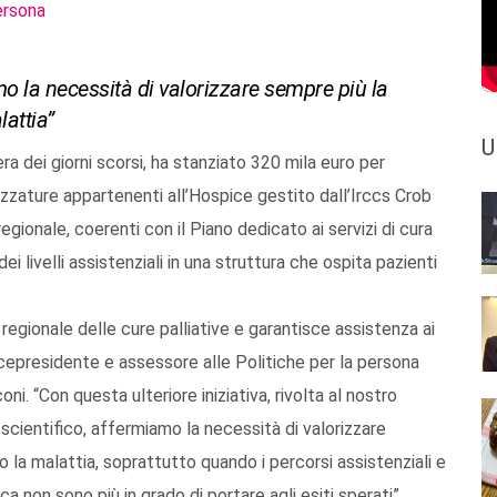
ersona
o la necessità di valorizzare sempre più la
lattia”
U
era dei giorni scorsi, ha stanziato 320 mila euro per
zature appartenenti all’Hospice gestito dall’Irccs Crob
regionale, coerenti con il Piano dedicato ai servizi di cura
dei livelli assistenziali in una struttura che ospita pazienti
 regionale delle cure palliative e garantisce assistenza ai
cepresidente e assessore alle Politiche per la persona
oni. “Con questa ulteriore iniziativa, rivolta al nostro
 scientifico, affermiamo la necessità di valorizzare
 la malattia, soprattutto quando i percorsi assistenziali e
a non sono più in grado di portare agli esiti sperati”.