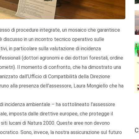
esso di procedure integrate, un mosaico che garantisce
 è discusso in un incontro tecnico operativo sulle
vi, in particolare sulla valutazione di incidenza
ofessionali (dottori agronomi e dei dottori forestali, ordine
 geometri). Il momento di confronto, che ha dimostrato una
anizzato dall’Ufficio di Compatibilità della Direzione
runo alla presenza dell’assessore, Laura Mongiello che ha
 di incidenza ambientale – ha sottolineato l’assessore
le, imposta dalle direttive europee, che protegge il
63 siti lucani di Natura 2000. Queste aree non devono
C
ratico. Sono, invece, la nostra assicurazione sul futuro