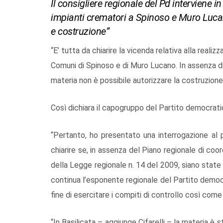
Il consigliere regionale del Pd interviene i
impianti crematori a Spinoso e Muro Luca
e costruzione”
“E’ tutta da chiarire la vicenda relativa alla reali
Comuni di Spinoso e di Muro Lucano. In assenza di 
materia non è possibile autorizzare la costruzione 
Così dichiara il capogruppo del Partito democratico
“Pertanto, ho presentato una interrogazione al 
chiarire se, in assenza del Piano regionale di coo
della Legge regionale n. 14 del 2009, siano state 
continua l’esponente regionale del Partito democr
fine di esercitare i compiti di controllo così come 
“In Basilicata – aggiunge Cifarelli – la materia è