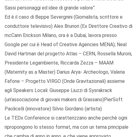
Sassi personaggi ed idee di grande valore”.
Ed è il caso di Beppe Severgnini (Giornalista, scrittore e
conduttore televisivo) Alex Brunori (Ex Direttore Creativo di
mcCann Erickson Milano, ora è a Dubai, lavora presso
Google per cui è Head of Creative Agencies MENA); Neal
David Hartman del progetto Atlas – CERN, Rossella Muroni,
Presidente Legambiente, Riccarda Zezza – MAAM
(Maternity as a Master) Darius Arya- Archeologo, Valeria
Fafone – Progetto VIRGO (Onde Gravitazionali) assieme
agli Speakers Locali: Giuseppe Liuzzi di Sysrakrack
(un'associazione di giovani makers di Grassano)PierSoft
Paolicelli (innovatore) Silvio Giordano (artista)
Le TEDx Conference si caratterizzano anche perchè ogni
ripropongono lo stesso format, ma con un tema principale
che cambia di anno in anno, e che viene approvato