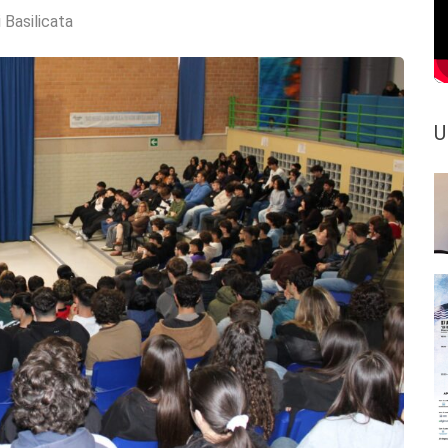
 Basilicata
U