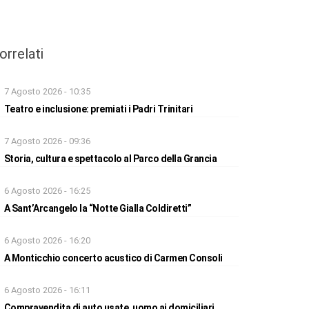
orrelati
7 Agosto 2026 - 10:35
Teatro e inclusione: premiati i Padri Trinitari
7 Agosto 2026 - 09:36
Storia, cultura e spettacolo al Parco della Grancia
6 Agosto 2026 - 16:25
A Sant’Arcangelo la “Notte Gialla Coldiretti”
6 Agosto 2026 - 16:20
A Monticchio concerto acustico di Carmen Consoli
6 Agosto 2026 - 16:11
Compravendita di auto usate, uomo ai domiciliari