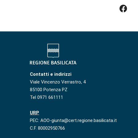
Contatti e indirizzi
Viale Vincenzo Verrastro, 4
85100 Potenza PZ
Tel 0971 661111
URP
PEC: AOO-giunta@cert.regione.basilicata.it
C.F. 80002950766