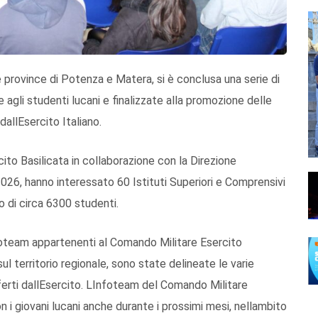
lle province di Potenza e Matera, si è conclusa una serie di
agli studenti lucani e finalizzate alla promozione delle
allEsercito Italiano.
cito Basilicata in collaborazione con la Direzione
26, hanno interessato 60 Istituti Superiori e Comprensivi
to di circa 6300 studenti.
oteam appartenenti al Comando Militare Esercito
l territorio regionale, sono state delineate le varie
fferti dallEsercito. LInfoteam del Comando Militare
n i giovani lucani anche durante i prossimi mesi, nellambito