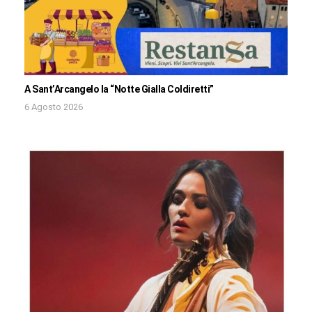
A Sant’Arcangelo la “Notte Gialla Coldiretti”
6 Agosto 2026