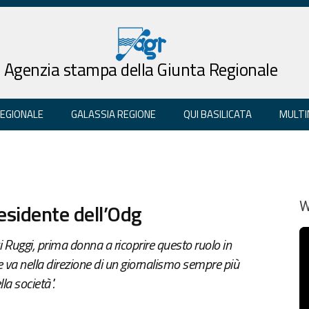
Agenzia stampa della Giunta Regionale
REGIONALE
GALASSIA REGIONE
QUI BASILICATA
MULTI
residente dell’Odg
W
i Ruggi, prima donna a ricoprire questo ruolo in
e va nella direzione di un giornalismo sempre più
a società".