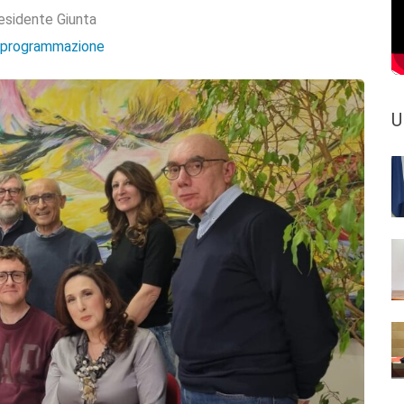
esidente Giunta
e programmazione
U