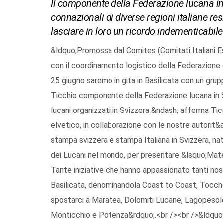
Il componente della Federazione lucana in 
connazionali di diverse regioni italiane resi
lasciare in loro un ricordo indementicabile
&ldquo;Promossa dal Comites (Comitati Italiani Est
con il coordinamento logistico della Federazione e
25 giugno saremo in gita in Basilicata con un gru
Ticchio componente della Federazione lucana in S
lucani organizzati in Svizzera &ndash; afferma Ticc
elvetico, in collaborazione con le nostre autorit
stampa svizzera e stampa Italiana in Svizzera, n
dei Lucani nel mondo, per presentare &lsquo;Mate
Tante iniziative che hanno appassionato tanti nostr
Basilicata, denominandola Coast to Coast, Tocch
spostarci a Maratea, Dolomiti Lucane, Lagopesole
Monticchio e Potenza&rdquo;.<br /><br />&ldquo;