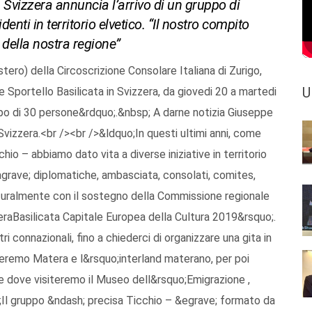
Svizzera annuncia l’arrivo di un gruppo di
denti in territorio elvetico. “Il nostro compito
 della nostra regione”
ero) della Circoscrizione Consolare Italiana di Zurigo,
U
 Sportello Basilicata in Svizzera, da giovedi 20 a martedi
ppo di 30 persone&rdquo;.&nbsp; A darne notizia Giuseppe
vizzera.<br /><br />&ldquo;In questi ultimi anni, come
hio – abbiamo dato vita a diverse iniziative in territorio
&agrave; diplomatiche, ambasciata, consolati, comites,
aturalmente con il sostegno della Commissione regionale
raBasilicata Capitale Europea della Cultura 2019&rsquo;.
i connazionali, fino a chiederci di organizzare una gita in
eremo Matera e l&rsquo;interland materano, per poi
 dove visiteremo il Museo dell&rsquo;Emigrazione ,
Il gruppo &ndash; precisa Ticchio – &egrave; formato da