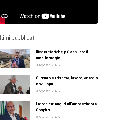
ltimi pubblicati
Risorse idriche, più capillare il
monitoraggio
8 Agosto 2026
Cupparo su risorse, lavoro, energia
e sviluppo
8 Agosto 2026
Latronico: auguri all’Ambasciatore
Cospito
8 Agosto 2026