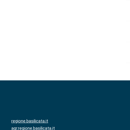
regione.basilicata.it
agr.regione.basilicata.it