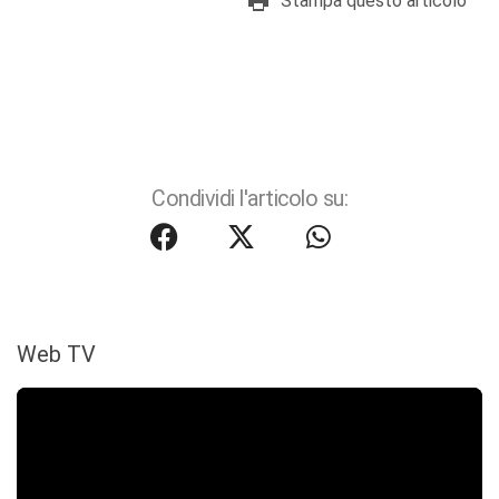
Stampa questo articolo
Condividi l'articolo su:
Web TV