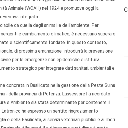
anità Animale (WOAH) nel 1924 e promuove oggi la
C
reventiva integrata.
abile da quella degli animali e dell’ambiente. Per
 emergenti e cambiamento climatico, è necessario superare
inate e scientificamente fondate. In questo contesto,
gionale, di prossima emanazione, introdurrà la prevenzione
e civile per le emergenze non epidemiche e istituirà
umento strategico per integrare dati sanitari, ambientali e
one concreta in Basilicata nella gestione della Peste Suina
ni della provincia di Potenza. L’assessore ha ricordato
ltura e Ambiente sia stata determinante per contenere il
o. Latronico ha espresso un sentito ringraziamento
 e della Basilicata, ai servizi veterinari pubblici e ai liberi