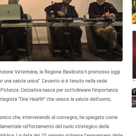
nzione Veterinaria, la Regione Basilicata h promosso oggi
er una salute unica”. L’evento si è tenuto nella sede
i Potenza. L’iniziativa nasce per sottolineare l’importanza
 integrata “One Health” che unisce la salute dell’uomo,
tronico che, intervenendo al convegno, ha spiegato come
damentale rafforzamento del ruolo strategico della
ubblica. La data del 25 gennaio richiama l’anniversario della