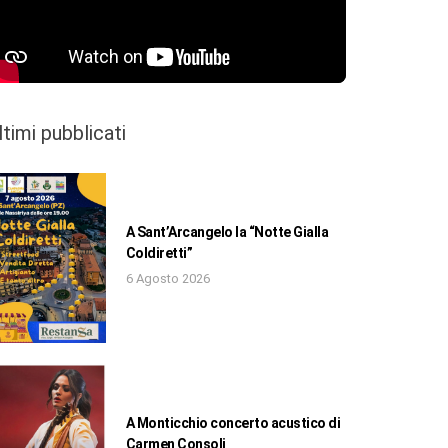
ltimi pubblicati
A Sant’Arcangelo la “Notte Gialla
Coldiretti”
6 Agosto 2026
A Monticchio concerto acustico di
Carmen Consoli