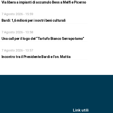
Via libera a impianti di accumulo Bess a Melfi e Picerno
7 Agosto 2026 - 15:59
Bardi: 1,6 milioni per i nostri beni culturali
7 Agosto 2026 - 13:58
Una call per il logo del “Tartufo Bianco Serrapotamo”
7 Agosto 2026 - 13:57
Incontro tra il Presidente Bardi e l’on. Mattia
Link utili