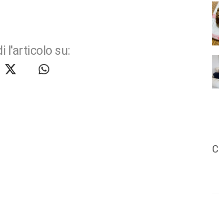
i l'articolo su:
C