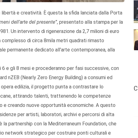
libertà e creatività. È questa la sfida lanciata dalla Porta
meni dell’arte del presente”
, presentato alla stampa per la
1981. Un intervento di rigenerazione da 2,7 milioni di euro
complesso di circa 8mila metri quadrati rimasto
onale permanente dedicato all’arte contemporanea, alla
ra i 6 e gli 8 mesi e procederanno per fasi successive, con
ard nZEB (Nearly Zero Energy Building) a consumi ed
opera edilizia, il progetto punta a contrastare lo
C
ucane, attirando talenti, trattenendo le competenze
icato e creando nuove opportunità economiche. A questo
idenze per artisti, laboratori, archivi e percorsi di alta
 è la partnership con la Mediterraneum Foundation, che
rio network strategico per costruire ponti culturali e