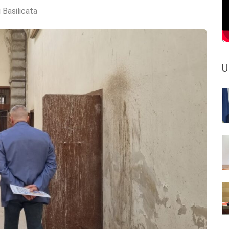
 Basilicata
U