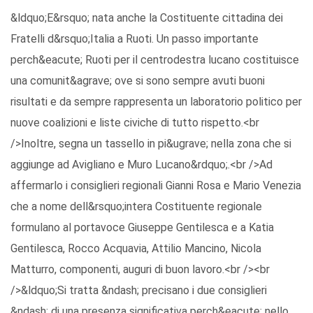
&ldquo;E&rsquo; nata anche la Costituente cittadina dei
Fratelli d&rsquo;Italia a Ruoti. Un passo importante
perch&eacute; Ruoti per il centrodestra lucano costituisce
una comunit&agrave; ove si sono sempre avuti buoni
risultati e da sempre rappresenta un laboratorio politico per
nuove coalizioni e liste civiche di tutto rispetto.<br
/>Inoltre, segna un tassello in pi&ugrave; nella zona che si
aggiunge ad Avigliano e Muro Lucano&rdquo;.<br />Ad
affermarlo i consiglieri regionali Gianni Rosa e Mario Venezia
che a nome dell&rsquo;intera Costituente regionale
formulano al portavoce Giuseppe Gentilesca e a Katia
Gentilesca, Rocco Acquavia, Attilio Mancino, Nicola
Matturro, componenti, auguri di buon lavoro.<br /><br
/>&ldquo;Si tratta &ndash; precisano i due consiglieri
&ndash; di una presenza significativa perch&eacute; nello