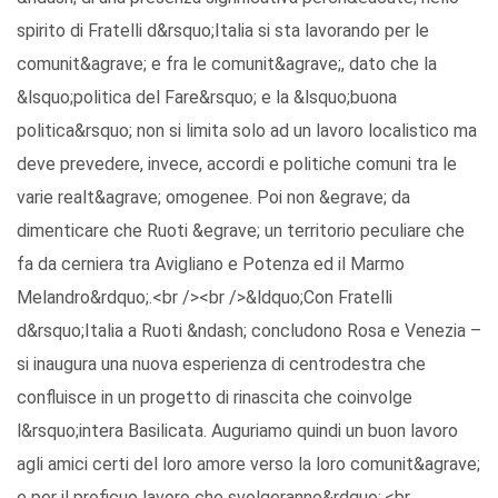
spirito di Fratelli d&rsquo;Italia si sta lavorando per le
comunit&agrave; e fra le comunit&agrave;, dato che la
&lsquo;politica del Fare&rsquo; e la &lsquo;buona
politica&rsquo; non si limita solo ad un lavoro localistico ma
deve prevedere, invece, accordi e politiche comuni tra le
varie realt&agrave; omogenee. Poi non &egrave; da
dimenticare che Ruoti &egrave; un territorio peculiare che
fa da cerniera tra Avigliano e Potenza ed il Marmo
Melandro&rdquo;.<br /><br />&ldquo;Con Fratelli
d&rsquo;Italia a Ruoti &ndash; concludono Rosa e Venezia –
si inaugura una nuova esperienza di centrodestra che
confluisce in un progetto di rinascita che coinvolge
l&rsquo;intera Basilicata. Auguriamo quindi un buon lavoro
agli amici certi del loro amore verso la loro comunit&agrave;
e per il proficuo lavoro che svolgeranno&rdquo;.<br