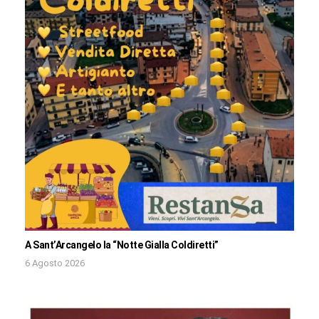
A Sant’Arcangelo la “Notte Gialla Coldiretti”
6 Agosto 2026