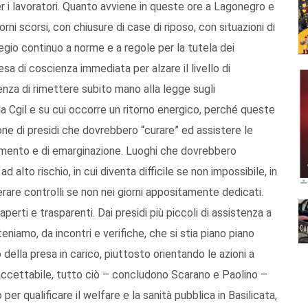
er i lavoratori. Quanto avviene in queste ore a Lagonegro e
rni scorsi, con chiusure di case di riposo, con situazioni di
pregio continuo a norme e a regole per la tutela dei
resa di coscienza immediata per alzare il livello di
genza di rimettere subito mano alla legge sugli
a Cgil e su cui occorre un ritorno energico, perché queste
one di presidi che dovrebbero “curare” ed assistere le
amento e di emarginazione. Luoghi che dovrebbero
d alto rischio, in cui diventa difficile se non impossibile, in
erare controlli se non nei giorni appositamente dedicati.
rti e trasparenti. Dai presidi più piccoli di assistenza a
iteniamo, da incontri e verifiche, che si stia piano piano
ella presa in carico, piuttosto orientando le azioni a
naccettabile, tutto ciò – concludono Scarano e Paolino –
per qualificare il welfare e la sanità pubblica in Basilicata,