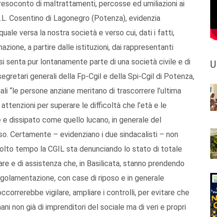
resoconto di maltrattamenti, percosse ed umiliazioni ai
 M.L. Cosentino di Lagonegro (Potenza), evidenzia
quale versa la nostra società e verso cui, dati i fatti,
zione, a partire dalle istituzioni, dai rappresentanti
 si senta pur lontanamente parte di una società civile e di
U
segretari generali della Fp-Cgil e della Spi-Cgil di Potenza,
li “le persone anziane meritano di trascorrere l’ultima
attenzioni per superare le difficoltà che l’età e le
le e dissipato come quello lucano, in generale del
eso. Certamente – evidenziano i due sindacalisti – non
molto tempo la CGIL sta denunciando lo stato di totale
e e di assistenza che, in Basilicata, stanno prendendo
egolamentazione, con case di riposo e in generale
correrebbe vigilare, ampliare i controlli, per evitare che
i non già di imprenditori del sociale ma di veri e propri