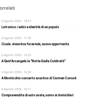
orrelati
6 Agosto 2026 - 18:27
Latronico: radici e identità di un popolo
6 Agosto 2026 - 17:43
Cicala: vivaistica forestale, nuova opportunità
6 Agosto 2026 - 16:25
A Sant’Arcangelo la “Notte Gialla Coldiretti”
6 Agosto 2026 - 16:20
A Monticchio concerto acustico di Carmen Consoli
6 Agosto 2026 - 16:11
Compravendita di auto usate, uomo ai domiciliari