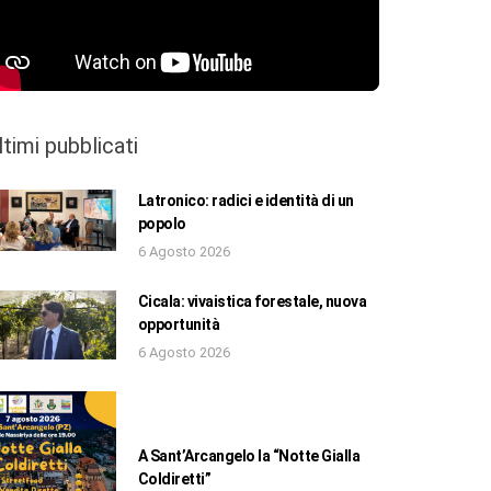
ltimi pubblicati
Latronico: radici e identità di un
popolo
6 Agosto 2026
Cicala: vivaistica forestale, nuova
opportunità
6 Agosto 2026
A Sant’Arcangelo la “Notte Gialla
Coldiretti”