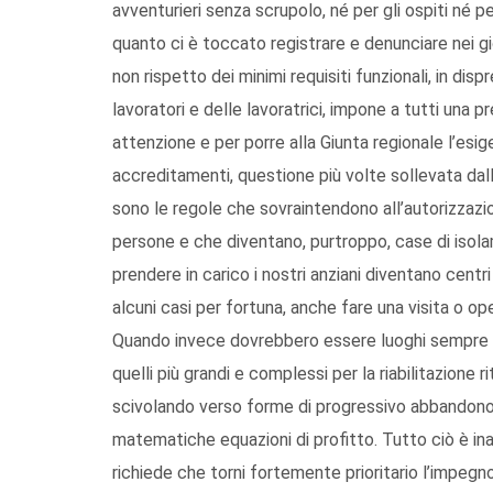
avventurieri senza scrupolo, né per gli ospiti né p
quanto ci è toccato registrare e denunciare nei gio
non rispetto dei minimi requisiti funzionali, in dis
lavoratori e delle lavoratrici, impone a tutti una p
attenzione e per porre alla Giunta regionale l’esi
accreditamenti, questione più volte sollevata dall
sono le regole che sovraintendono all’autorizzazi
persone e che diventano, purtroppo, case di isol
prendere in carico i nostri anziani diventano centri a
alcuni casi per fortuna, anche fare una visita o op
Quando invece dovrebbero essere luoghi sempre ape
quelli più grandi e complessi per la riabilitazione r
scivolando verso forme di progressivo abbandono d
matematiche equazioni di profitto. Tutto ciò è i
richiede che torni fortemente prioritario l’impegno 