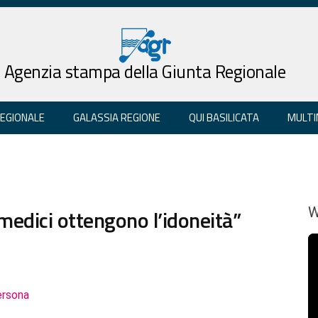
Agenzia stampa della Giunta Regionale
REGIONALE
GALASSIA REGIONE
QUI BASILICATA
MULTI
 medici ottengono l’idoneità”
W
ersona