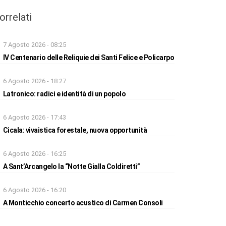
orrelati
7 Agosto 2026 - 08:25
IV Centenario delle Reliquie dei Santi Felice e Policarpo
6 Agosto 2026 - 18:27
Latronico: radici e identità di un popolo
6 Agosto 2026 - 17:43
Cicala: vivaistica forestale, nuova opportunità
6 Agosto 2026 - 16:25
A Sant’Arcangelo la “Notte Gialla Coldiretti”
6 Agosto 2026 - 16:20
A Monticchio concerto acustico di Carmen Consoli