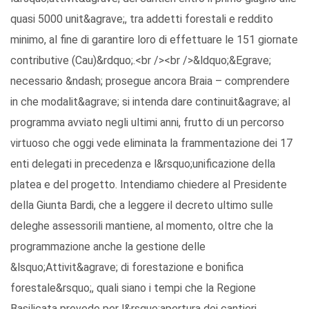
quasi 5000 unit&agrave;, tra addetti forestali e reddito
minimo, al fine di garantire loro di effettuare le 151 giornate
contributive (Cau)&rdquo;.<br /><br />&ldquo;&Egrave;
necessario &ndash; prosegue ancora Braia – comprendere
in che modalit&agrave; si intenda dare continuit&agrave; al
programma avviato negli ultimi anni, frutto di un percorso
virtuoso che oggi vede eliminata la frammentazione dei 17
enti delegati in precedenza e l&rsquo;unificazione della
platea e del progetto. Intendiamo chiedere al Presidente
della Giunta Bardi, che a leggere il decreto ultimo sulle
deleghe assessorili mantiene, al momento, oltre che la
programmazione anche la gestione delle
&lsquo;Attivit&agrave; di forestazione e bonifica
forestale&rsquo;, quali siano i tempi che la Regione
Basilicata prevede per l&rsquo;apertura dei cantieri