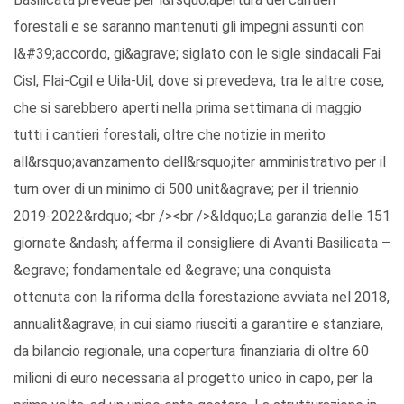
forestali e se saranno mantenuti gli impegni assunti con
l&#39;accordo, gi&agrave; siglato con le sigle sindacali Fai
Cisl, Flai-Cgil e Uila-Uil, dove si prevedeva, tra le altre cose,
che si sarebbero aperti nella prima settimana di maggio
tutti i cantieri forestali, oltre che notizie in merito
all&rsquo;avanzamento dell&rsquo;iter amministrativo per il
turn over di un minimo di 500 unit&agrave; per il triennio
2019-2022&rdquo;.<br /><br />&ldquo;La garanzia delle 151
giornate &ndash; afferma il consigliere di Avanti Basilicata –
&egrave; fondamentale ed &egrave; una conquista
ottenuta con la riforma della forestazione avviata nel 2018,
annualit&agrave; in cui siamo riusciti a garantire e stanziare,
da bilancio regionale, una copertura finanziaria di oltre 60
milioni di euro necessaria al progetto unico in capo, per la