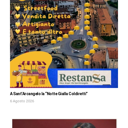
A Sant’Arcangelo la “Notte Gialla Coldiretti”
6 Agosto 2026