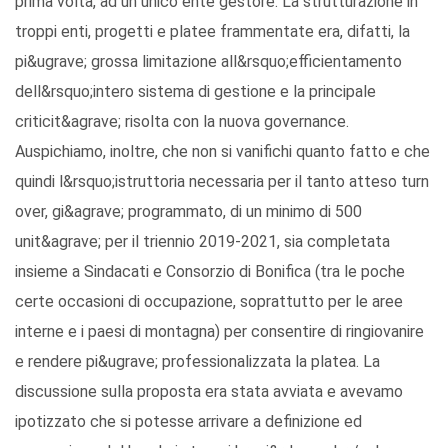
prima volta, ad un unico ente gestore. La strutturazione in
troppi enti, progetti e platee frammentate era, difatti, la
pi&ugrave; grossa limitazione all&rsquo;efficientamento
dell&rsquo;intero sistema di gestione e la principale
criticit&agrave; risolta con la nuova governance.
Auspichiamo, inoltre, che non si vanifichi quanto fatto e che
quindi l&rsquo;istruttoria necessaria per il tanto atteso turn
over, gi&agrave; programmato, di un minimo di 500
unit&agrave; per il triennio 2019-2021, sia completata
insieme a Sindacati e Consorzio di Bonifica (tra le poche
certe occasioni di occupazione, soprattutto per le aree
interne e i paesi di montagna) per consentire di ringiovanire
e rendere pi&ugrave; professionalizzata la platea. La
discussione sulla proposta era stata avviata e avevamo
ipotizzato che si potesse arrivare a definizione ed