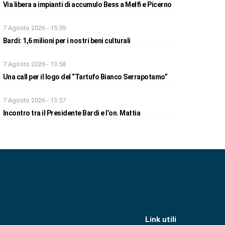
Via libera a impianti di accumulo Bess a Melfi e Picerno
7 Agosto 2026 - 15:59
Bardi: 1,6 milioni per i nostri beni culturali
7 Agosto 2026 - 13:58
Una call per il logo del “Tartufo Bianco Serrapotamo”
7 Agosto 2026 - 13:57
Incontro tra il Presidente Bardi e l’on. Mattia
Link utili