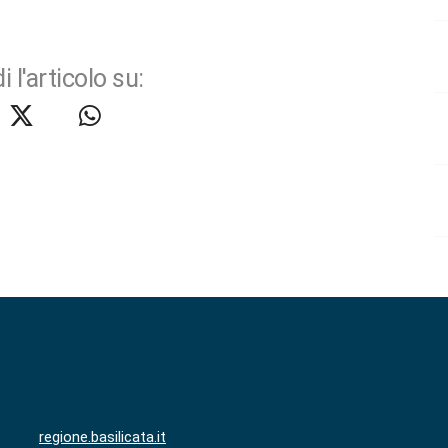
i l'articolo su:
regione.basilicata.it