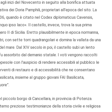
agli inizi del Novecento in seguito alla bonifica attuata
ativa dei Doria Pamphili, proprietari all’epoca del sito. La
036, quando è citato nel Codex diplomaticus Cavensis,
uo ipso laco». Il castello, invece, trova la sua prima
ro II di Sicilia. Eretto plausibilmente in epoca normanna,
ri, con sette torri quadrangolari e domina la vallata da una
 del mare. Dal XIV secolo in poi, il castello subì un lento
fu assorbito dal demanio statale. I voti vengono raccolti
pesole con l’auspicio di rendere accessibili al pubblico le
rventi di restauro e di accessibilità che ne consentano
silicata, insieme al gruppo giovani FAI Basilicata,
uore”.
l piccolo borgo di Cancellara, in provincia di Potenza.
terno preziose testimonianze della storia civile e religiosa