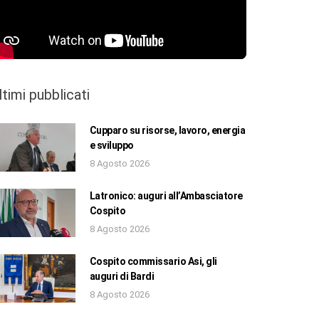
ltimi pubblicati
Cupparo su risorse, lavoro, energia
e sviluppo
8 Agosto 2026
Latronico: auguri all’Ambasciatore
Cospito
8 Agosto 2026
Cospito commissario Asi, gli
auguri di Bardi
8 Agosto 2026