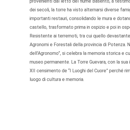
provenienti dal letto del fiume Basento, a testim
dei secoli, la torre ha visto alternarsi diverse fam
importanti restauri, consolidando le mura e dotand
castello, trasformato prima in ospizio e poi in ospe
Resistente ai terremoti, tra cui quello devastante
Agronomi e Forestali della provincia di Potenza. N
dell’Agronomo”, si celebra la memoria storica e cul
museo permanente. La Torre Guevara, con la sua im
XII censimento de “I Luoghi del Cuore” perché rim
luogo di cultura e memoria.