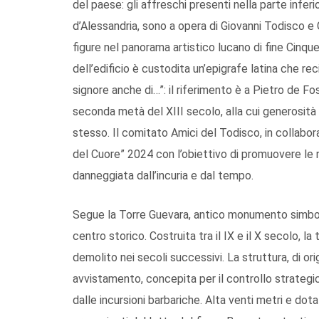
del paese: gli affreschi presenti nella parte inferi
d’Alessandria, sono a opera di Giovanni Todisco e G
figure nel panorama artistico lucano di fine Cinqu
dell’edificio è custodita un’epigrafe latina che rec
signore anche di…”: il riferimento è a Pietro de Fo
seconda metà del XIII secolo, alla cui generosità
stesso. Il comitato Amici del Todisco, in collabo
del Cuore” 2024 con l’obiettivo di promuovere le n
danneggiata dall’incuria e dal tempo.
Segue la Torre Guevara, antico monumento simbolo 
centro storico. Costruita tra il IX e il X secolo, l
demolito nei secoli successivi. La struttura, di or
avvistamento, concepita per il controllo strategic
dalle incursioni barbariche. Alta venti metri e dotat