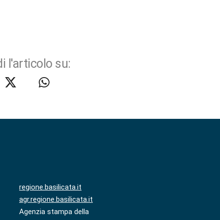
i l'articolo su:
regione.basilicata.it
agr.regione.basilicata.it
Agenzia stampa della