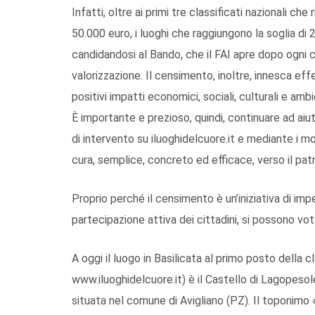
Infatti, oltre ai primi tre classificati nazionali c
50.000 euro, i luoghi che raggiungono la soglia d
candidandosi al Bando, che il FAI apre dopo ogni 
valorizzazione. Il censimento, inoltre, innesca eff
positivi impatti economici, sociali, culturali e ambi
È importante e prezioso, quindi, continuare ad aiu
di intervento su iluoghidelcuore.it e mediante i mo
cura, semplice, concreto ed efficace, verso il patrim
Proprio perché il censimento è un’iniziativa di imp
partecipazione attiva dei cittadini, si possono vot
A oggi il luogo in Basilicata al primo posto della c
www.iluoghidelcuore.it) è il Castello di Lagopesol
situata nel comune di Avigliano (PZ). Il toponim