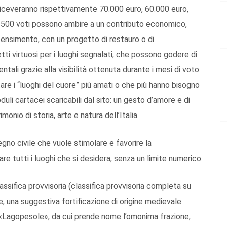
he riceveranno rispettivamente 70.000 euro, 60.000 euro,
i 2500 voti possono ambire a un contributo economico,
censimento, con un progetto di restauro o di
etti virtuosi per i luoghi segnalati, che possono godere di
entali grazie alla visibilità ottenuta durante i mesi di voto.
tare i “luoghi del cuore” più amati o che più hanno bisogno
duli cartacei scaricabili dal sito: un gesto d’amore e di
onio di storia, arte e natura dell’Italia.
egno civile che vuole stimolare e favorire la
are tutti i luoghi che si desidera, senza un limite numerico.
lassifica provvisoria (classifica provvisoria completa su
e, una suggestiva fortificazione di origine medievale
o «Lagopesole», da cui prende nome l’omonima frazione,