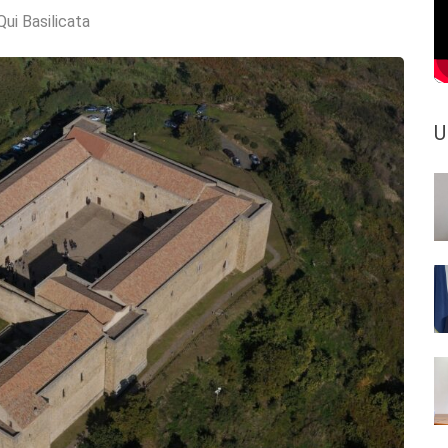
Qui Basilicata
U