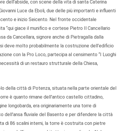
ore dell’abside, con scene della vita di santa Caterina
iovanni Luce da Eboli, due delle più importanti e influenti
ecento e inizio Seicento. Nel fronte occidentale
ita “qui giace il munifico e cortese Pietro Il Cancellario
ssa da Cancellara, signore anche di Pietragalla dalla
 si deve molto probabilmente la costruzione dell’edificio
razione con la Pro Loco, partecipa al censimento “I Luoghi
ecessità di un restauro strutturale della Chiesa,
della città di Potenza, situata nella parte orientale del
a torre è quanto rimane dell’antico castello cittadino,
igine longobarda, era originariamente una torre di
o dell’ansa fluviale del Basento e per difendere la città
a di 86 scalini interni, la torre è costruita con pietre