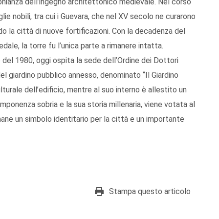
onianza dell’ingegno architettonico medievale. Nel corso
iglie nobili, tra cui i Guevara, che nel XV secolo ne curarono
o la città di nuove fortificazioni. Con la decadenza del
dale, la torre fu l’unica parte a rimanere intatta.
 del 1980, oggi ospita la sede dell’Ordine dei Dottori
el giardino pubblico annesso, denominato “Il Giardino
turale dell’edificio, mentre al suo interno è allestito un
ponenza sobria e la sua storia millenaria, viene votata al
ane un simbolo identitario per la città e un importante
Stampa questo articolo