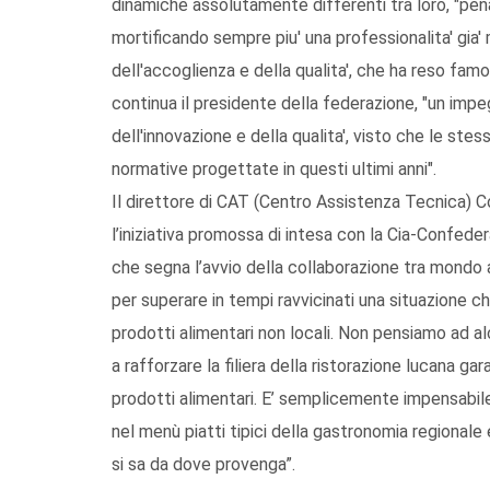
dinamiche assolutamente differenti tra loro, "pen
mortificando sempre piu' una professionalita' gia
dell'accoglienza e della qualita', che ha reso famos
continua il presidente della federazione, "un impe
dell'innovazione e della qualita', visto che le s
normative progettate in questi ultimi anni".
Il direttore di CAT (Centro Assistenza Tecnica) C
l’iniziativa promossa di intesa con la Cia-Confeder
che segna l’avvio della collaborazione tra mondo a
per superare in tempi ravvicinati una situazione che 
prodotti alimentari non locali. Non pensiamo ad al
a rafforzare la filiera della ristorazione lucana ga
prodotti alimentari. E’ semplicemente impensabil
nel menù piatti tipici della gastronomia regionale 
si sa da dove provenga”.