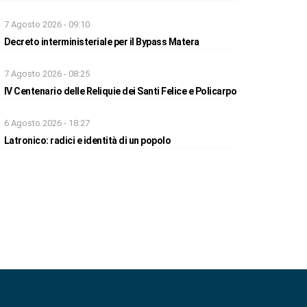
7 Agosto 2026 - 09:10
Decreto interministeriale per il Bypass Matera
7 Agosto 2026 - 08:25
IV Centenario delle Reliquie dei Santi Felice e Policarpo
6 Agosto 2026 - 18:27
Latronico: radici e identità di un popolo