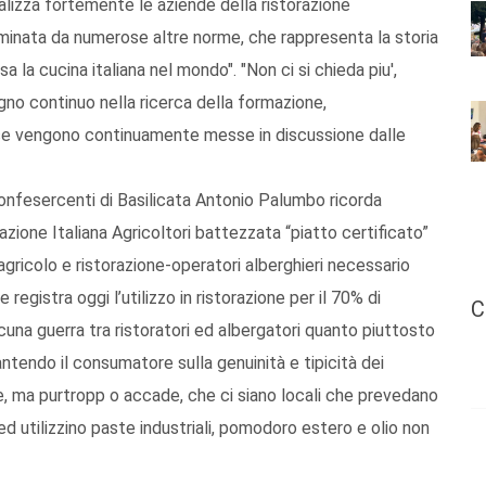
alizza fortemente le aziende della ristorazione
' minata da numerose altre norme, che rappresenta la storia
a la cucina italiana nel mondo". "Non ci si chieda piu',
gno continuo nella ricerca della formazione,
tesse vengono continuamente messe in discussione dalle
onfesercenti di Basilicata Antonio Palumbo ricorda
azione Italiana Agricoltori battezzata “piatto certificato”
gricolo e ristorazione-operatori alberghieri necessario
registra oggi l’utilizzo in ristorazione per il 70% di
C
cuna guerra tra ristoratori ed albergatori quanto piuttosto
rantendo il consumatore sulla genuinità e tipicità dei
e, ma purtropp o accade, che ci siano locali che prevedano
ed utilizzino paste industriali, pomodoro estero e olio non