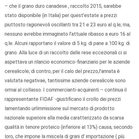
– che il grano duro canadese , raccolto 2015, sarebbe
stato disponibile (in Italia) per quest’estate a prezzi
piuttosto ragionevoli oscillanti tra 21 e 23 euro al q.le; ma,
nessuno avrebbe immaginato l’attuale ribasso a euro 16 al
q.le. Alcuni rapportano il valore di 5 kg. di pane a 100 kg. di
grano. Alla luce di un raccolto dalle rese eccezionali ci si
aspettava un rilancio economico-finanziario per le aziende
cerealicole; di contro, per il calo del prezzo,l’annata è
valutata negativae, tantissime aziende cerealicole sono
ormai al collasso. I commercianti-acquirenti – continua il
rappresentante FIDAF -giustificano il crollo dei prezzi
lamentando un’immissione sul mercato di prodotto
nazionale superiore alla media caratterizzato da scarsa
qualità in tenore proteico (inferiore al 13%) causa, secondo
loro, che impone la miscela di grani d’ importazione ( più