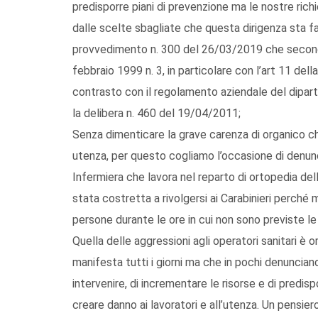
predisporre piani di prevenzione ma le nostre ric
dalle scelte sbagliate che questa dirigenza sta f
provvedimento n. 300 del 26/03/2019 che secondo
febbraio 1999 n. 3, in particolare con l’art 11 del
contrasto con il regolamento aziendale del dipar
la delibera n. 460 del 19/04/2011;
Senza dimenticare la grave carenza di organico che 
utenza, per questo cogliamo l’occasione di denunc
Infermiera che lavora nel reparto di ortopedia del
stata costretta a rivolgersi ai Carabinieri perché m
persone durante le ore in cui non sono previste le v
Quella delle aggressioni agli operatori sanitari è 
manifesta tutti i giorni ma che in pochi denunciano
intervenire, di incrementare le risorse e di predispo
creare danno ai lavoratori e all’utenza. Un pensier