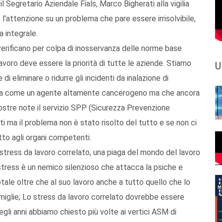
il Segretario Aziendale Fials, Marco Bigherati alla vigilia
 l'attenzione su un problema che pare essere irrisolvibile,
a integrale.
i verificano per colpa di inosservanza delle norme base
 Lavoro deve essere la priorità di tutte le aziende. Stiamo
U
eliminare o ridurre gli incidenti da inalazione di
ciuta come un agente altamente cancerogeno ma che ancora
stre note il servizio SPP (Sicurezza Prevenzione
i ma il problema non è stato risolto del tutto e se non ci
tto agli organi competenti.
stress da lavoro correlato, una piaga del mondo del lavoro
stress è un nemico silenzioso che attacca la psiche e
otale oltre che al suo lavoro anche a tutto quello che lo
miglie; Lo stress da lavoro correlato dovrebbe essere
gli anni abbiamo chiesto più volte ai vertici ASM di