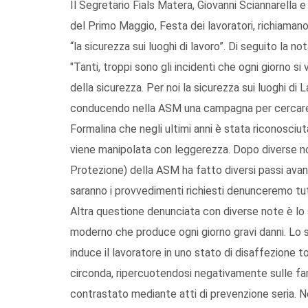
Il Segretario Fials Matera, Giovanni Sciannarella e 
del Primo Maggio, Festa dei lavoratori, richiamano
“la sicurezza sui luoghi di lavoro”. Di seguito la not
"Tanti, troppi sono gli incidenti che ogni giorno s
della sicurezza. Per noi la sicurezza sui luoghi di
conducendo nella ASM una campagna per cercare di 
Formalina che negli ultimi anni è stata riconos
viene manipolata con leggerezza. Dopo diverse no
Protezione) della ASM ha fatto diversi passi avant
saranno i provvedimenti richiesti denunceremo tu
Altra questione denunciata con diverse note è lo 
moderno che produce ogni giorno gravi danni. Lo 
induce il lavoratore in uno stato di disaffezione t
circonda, ripercuotendosi negativamente sulle fa
contrastato mediante atti di prevenzione seria. Ne