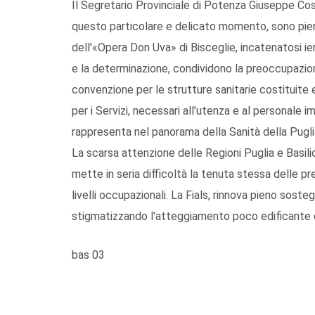
Il Segretario Provinciale di Potenza Giuseppe Cost
questo particolare e delicato momento, sono pienam
dell'«Opera Don Uva» di Bisceglie, incatenatosi ier
e la determinazione, condividono la preoccupazion
convenzione per le strutture sanitarie costituite 
per i Servizi, necessari all’utenza e al personale 
rappresenta nel panorama della Sanità della Puglia 
La scarsa attenzione delle Regioni Puglia e Basilic
mette in seria difficoltà la tenuta stessa delle p
livelli occupazionali. La Fials, rinnova pieno soste
stigmatizzando l'atteggiamento poco edificante de
bas 03