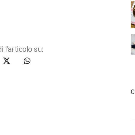
i l'articolo su:
C