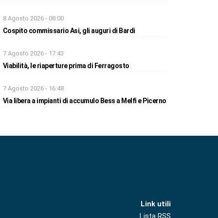
8 Agosto 2026 - 08:00
Cospito commissario Asi, gli auguri di Bardi
7 Agosto 2026 - 17:43
Viabilità, le riaperture prima di Ferragosto
7 Agosto 2026 - 16:48
Via libera a impianti di accumulo Bess a Melfi e Picerno
Link utili
Lista RSS