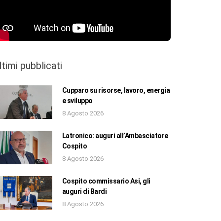
ltimi pubblicati
Cupparo su risorse, lavoro, energia
e sviluppo
8 Agosto 2026
Latronico: auguri all’Ambasciatore
Cospito
8 Agosto 2026
Cospito commissario Asi, gli
auguri di Bardi
8 Agosto 2026