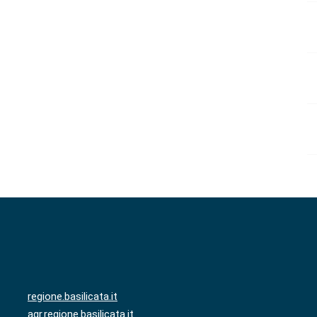
regione.basilicata.it
agr.regione.basilicata.it