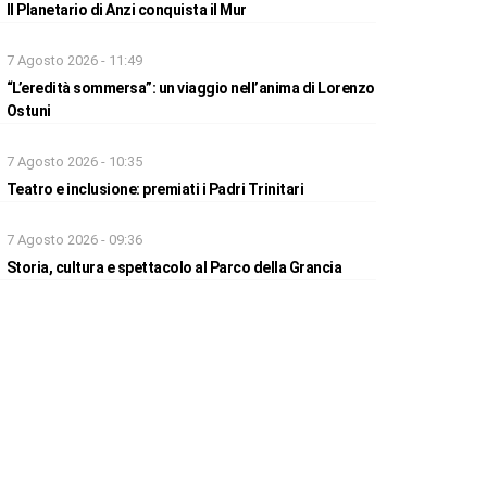
Il Planetario di Anzi conquista il Mur
7 Agosto 2026 - 11:49
“L’eredità sommersa”: un viaggio nell’anima di Lorenzo
Ostuni
7 Agosto 2026 - 10:35
Teatro e inclusione: premiati i Padri Trinitari
7 Agosto 2026 - 09:36
Storia, cultura e spettacolo al Parco della Grancia