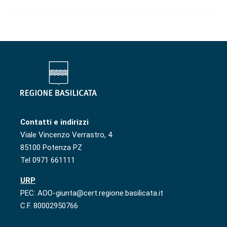
Contatti e indirizzi
Viale Vincenzo Verrastro, 4
85100 Potenza PZ
Tel 0971 661111
URP
PEC: AOO-giunta@cert.regione.basilicata.it
C.F. 80002950766