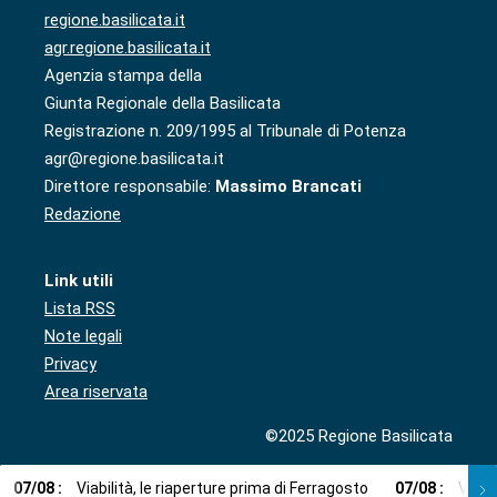
regione.basilicata.it
agr.regione.basilicata.it
Agenzia stampa della
Giunta Regionale della Basilicata
Registrazione n. 209/1995 al Tribunale di Potenza
agr@regione.basilicata.it
Direttore responsabile:
Massimo Brancati
Redazione
Link utili
Lista RSS
Note legali
Privacy
Area riservata
©2025 Regione Basilicata
07
/
08
:
Viabilità, le riaperture prima di Ferragosto
07
/
08
:
Via l