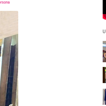
ersona
U