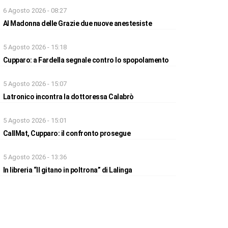
6 Agosto 2026 - 08:27
Al Madonna delle Grazie due nuove anestesiste
5 Agosto 2026 - 15:18
Cupparo: a Fardella segnale contro lo spopolamento
5 Agosto 2026 - 15:07
Latronico incontra la dottoressa Calabrò
5 Agosto 2026 - 15:01
CallMat, Cupparo: il confronto prosegue
5 Agosto 2026 - 13:36
In libreria “Il gitano in poltrona” di Lalinga