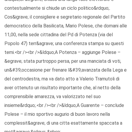
contestualmente si chiude un ciclo politico&rdquo;.
Cos&igrave; il consigliere e segretario regionale del Partito
democratico della Basilicata, Mario Polese, che domani alle
11,00, nella sede cittadina del Pd di Potenza (via del
Popolo 47) terr&agrave; una conferenza stampa su questi
temi.<br /><br />&ldquo;A Potenza – aggiunge Polese –
&egrave; stata purtroppo persa, per una manciata di voti,
un&#39;occasione per frenare l&#39;avanzata della Lega e
del centrodestra, ma va dato atto a Valerio Tramutoli di
aver ottenuto un risultato importante che, al netto della
comprensibile amarezza, va valorizzato nel suo
insieme&rdquo;.<br /><br />&ldquo;A Guarente – conclude
Polese – il mio sportivo augurio di buon lavoro nella
complessit&agrave; di una citta esattamente spaccata a
met&agrave;&rdquo;.&nbsp;