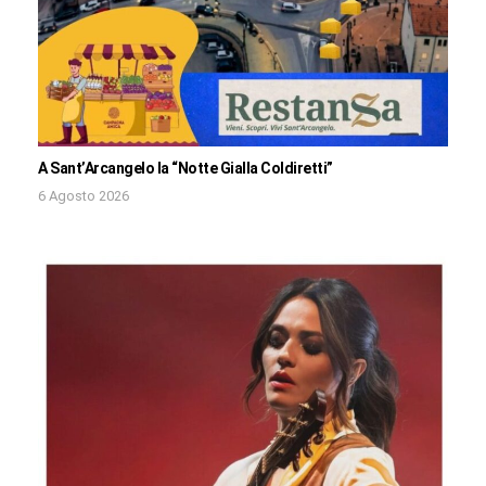
A Sant’Arcangelo la “Notte Gialla Coldiretti”
6 Agosto 2026